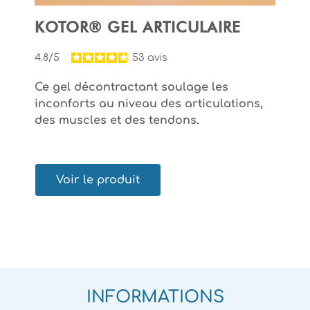
KOTOR® GEL ARTICULAIRE
4.8/5
53
avis
4
Ce gel décontractant soulage les
C
inconforts au niveau des articulations,
s
des muscles et des tendons.
r
Voir le produit
INFORMATIONS